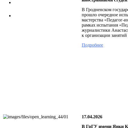
Ощущение эмоционального подъема.
Увлекательная игра для ума! Хочется
Диана Семенюк, студентка
В Гродненском госуда
работать и дальше в таком духе и творить,
прошло очередное исп
Я все время представляла себя на месте
творить, творить!
мастерства «Педагог-и
своих студентов. Вопрос был один –
рамках испытания «Пед
«Заинтересуются ли они?». И ответ
Любовь Некрашевич, преподаватель
журналистики Анастаси
очевиден – «Да!».
к организации занятий
Оксана Боярчук, старший преподаватель
Подробнее
17.04.2026
В ГрГУ имени Янки К