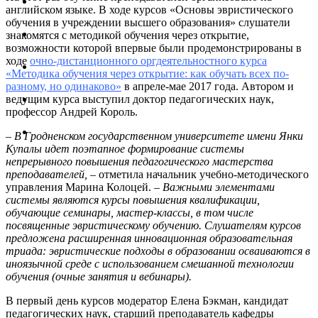
Сюда мы приходим с радостью, понимая,
неутомительным и приятным.
английском языке. В ходе курсов «Основы эвристического
что нас ждет увлекательное занятие.
обучения в учреждении высшего образования» слушатели
Светлана Зайкова, доцент
Ольга Кривицкая, старший преподаватель
Сформировалось внутригрупповое
знакомятся с методикой обучения через открытие,
Дарья Мышко, студентка
единство, возникло ощущение «мы».
возможности которой впервые были продемонстрированы в
ходе
очно-дистанционного оргдеятельностного курса
Спасибо за то, что на каждой из
Борис Ковалев, доцент
«Методика обучения через открытие: как обучать всех по-
лабораторных пытались «выбросить» нас
разному, но одинаково»
в апреле-мае 2017 года. Автором и
из гнезда.
ведущим курса выступил доктор педагогических наук,
Ощущение эмоционального подъема.
профессор Андрей Король.
Увлекательная игра для ума! Хочется
Диана Семенюк, студентка
работать и дальше в таком духе и творить,
Я все время представляла себя на месте
– В Гродненском государственном университете имени Янки
творить, творить!
своих студентов. Вопрос был один –
Купалы идет поэтапное формирование системы
«Заинтересуются ли они?». И ответ
непрерывного повышения педагогического мастерства
Любовь Некрашевич, преподаватель
очевиден – «Да!».
преподавателей, –
отметила начальник учебно-методического
управления Марина Колоцей. –
Важными элементами
Оксана Боярчук, старший преподаватель
системы являются курсы повышения квалификации,
обучающие семинары, мастер-классы, в том числе
посвященные эвристическому обучению. Слушателям курсов
предложена расширенная инновационная образовательная
триада: эвристические подходы в образовании осваиваются в
иноязычной среде с использованием смешанной технологии
обучения (очные занятия и вебинары).
В первый день курсов модератор Елена Бэкман, кандидат
педагогических наук, старший преподаватель кафедры