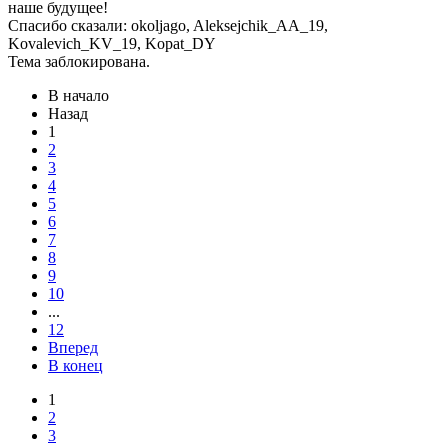
наше будущее!
Спасибо сказали:
okoljago
,
Aleksejchik_AA_19
,
Kovalevich_KV_19
,
Kopat_DY
Тема заблокирована.
В начало
Назад
1
2
3
4
5
6
7
8
9
10
...
12
Вперед
В конец
1
2
3