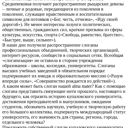
Средневековья получают распространение рыцарские девизы
– личные и родовые, передающиеся из поколения в
поколение, служащие нравственным и воспитательным
символом для потомков («Бог, честь, отчизна», «Иду своей
дорогой»). Не менее интересны лозунги политических,
общественных, гражданских сил, краткие призывы из сферы
культуры, искусства, спорта («Свобода, равенство, братство»,
«Быстрее, выше, сильнее»).
В наши дни получили распространение слоганы
профессиональных объединений, творческих организаций,
интернет-ресурсов, сообществ в социальных сетях. Всеобщая
«слоганизация» не оставила в стороне учреждения
образования – школы, колледжи, университеты. Слоганы
высших учебных заведений в обязательном порядке
подчеркивают их имидж и образовательную миссию («Разум
впереди силы», «Совершенство рождается из действий»).
А каким может быть слоган нашей alma mater? Как с помощью
слогана представить связующие нити прошлого, настоящего и
будущего, как отразить историю купаловского университета,
достижения преподавателей и выпускников, ожидания
студентов, обозначить научную, учебную и творческую работу
его большого коллектива, подчеркнуть международный статус
университета, его значимость для страны, региона, города,
отдельного человека?
Предложите собственный слоган купаловского университета