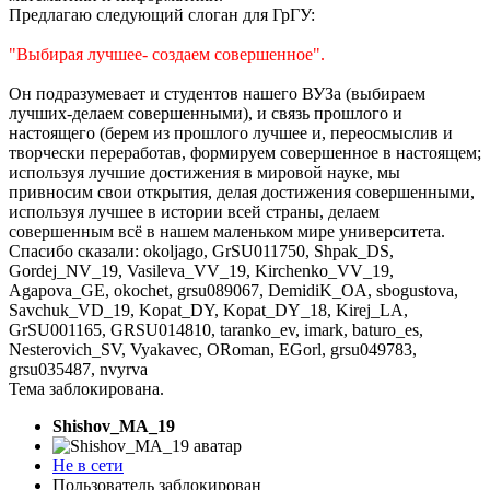
Предлагаю следующий слоган для ГрГУ:
"Выбирая лучшее- создаем совершенное".
Он подразумевает и студентов нашего ВУЗа (выбираем
лучших-делаем совершенными), и связь прошлого и
настоящего (берем из прошлого лучшее и, переосмыслив и
творчески переработав, формируем совершенное в настоящем;
используя лучшие достижения в мировой науке, мы
привносим свои открытия, делая достижения совершенными,
используя лучшее в истории всей страны, делаем
совершенным всё в нашем маленьком мире университета.
Спасибо сказали:
okoljago
,
GrSU011750
,
Shpak_DS
,
Gordej_NV_19
,
Vasileva_VV_19
,
Kirchenko_VV_19
,
Agapova_GE
,
okochet
,
grsu089067
,
DemidiK_OA
,
sbogustova
,
Savchuk_VD_19
,
Kopat_DY
,
Kopat_DY_18
,
Kirej_LA
,
GrSU001165
,
GRSU014810
,
taranko_ev
,
imark
,
baturo_es
,
Nesterovich_SV
,
Vyakavec
,
ORoman
,
EGorl
,
grsu049783
,
grsu035487
,
nvyrva
Тема заблокирована.
Shishov_MA_19
Не в сети
Пользователь заблокирован