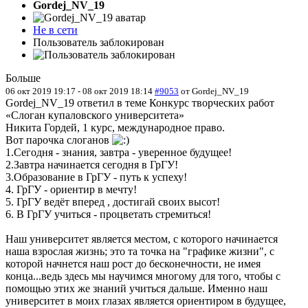
Gordej_NV_19
Не в сети
Пользователь заблокирован
Больше
06 окт 2019 19:17
-
08 окт 2019 18:14
#9053
от
Gordej_NV_19
Gordej_NV_19 ответил в теме Конкурс творческих работ
«Слоган купаловского университета»
Никита Гордей, 1 курс, международное право.
Вот парочка слоганов
1.Сегодня - знания, завтра - уверенное будущее!
2.Завтра начинается сегодня в ГрГУ!
3.Образование в ГрГУ - путь к успеху!
4. ГрГУ - ориентир в мечту!
5. ГрГУ ведёт вперед , достигай своих высот!
6. В ГрГУ учиться - процветать стремиться!
Наш университет является местом, с которого начинается
наша взрослая жизнь; это та точка на "графике жизни", с
которой начнется наш рост до бесконечности, не имея
конца...ведь здесь мы научимся многому для того, чтобы с
помощью этих же знаний учиться дальше. Именно наш
университет в моих глазах является ориентиром в будущее,