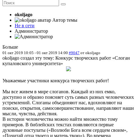
okoljago
Автор темы
Не в сети
Администратор
Больше
01 окт 2019 10:05
-
01 окт 2019 14:00
#9047
от
okoljago
okoljago создал эту тему: Конкурс творческих работ «Слоган
купаловского университета»
Уважаемые участники конкурса творческих работ!
Мы все живем в мире слоганов. Каждый из них емко,
доступно и образно поясняет суть самых разных человеческих
устремлений. Слоганы объединяют нас, вдохновляют на
поиски, открытия, самосовершенствование, направляют наши
мысли, чувства, действия.
В истории человечества можно найти множество тому
примеров. В библейских текстах появляются первые
духовные постулаты («Возлюби Бога всем сердцем своим»,
«Почитай отца твоего и матерь твою»). Во времена