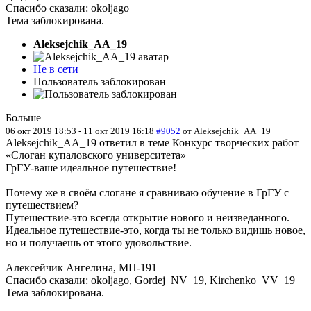
Спасибо сказали:
okoljago
Тема заблокирована.
Aleksejchik_AA_19
Не в сети
Пользователь заблокирован
Больше
06 окт 2019 18:53
-
11 окт 2019 16:18
#9052
от
Aleksejchik_AA_19
Aleksejchik_AA_19 ответил в теме Конкурс творческих работ
«Слоган купаловского университета»
ГрГУ-ваше идеальное путешествие!
Почему же в своём слогане я сравниваю обучение в ГрГУ с
путешествием?
Путешествие-это всегда открытие нового и неизведанного.
Идеальное путешествие-это, когда ты не только видишь новое,
но и получаешь от этого удовольствие.
Алексейчик Ангелина, МП-191
Спасибо сказали:
okoljago
,
Gordej_NV_19
,
Kirchenko_VV_19
Тема заблокирована.